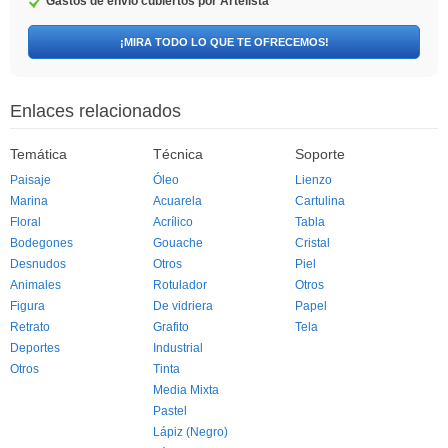
Gastos de envío cubiertos por Artelista
¡MIRA TODO LO QUE TE OFRECEMOS!
Enlaces relacionados
Temática
Técnica
Soporte
Paisaje
Óleo
Lienzo
Marina
Acuarela
Cartulina
Floral
Acrílico
Tabla
Bodegones
Gouache
Cristal
Desnudos
Otros
Piel
Animales
Rotulador
Otros
Figura
De vidriera
Papel
Retrato
Grafito
Tela
Deportes
Industrial
Otros
Tinta
Media Mixta
Pastel
Lápiz (Negro)