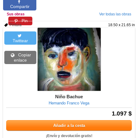
Compartir
Sus obras
Ver todas las obras
Pin
Pintura
18.50 x 21.65 in
Twittear
Copiar
enlace
Niño Bachue
Hernando Franco Vega
1.097 $
Añadir a la cesta
¡Envío y devolución gratis!